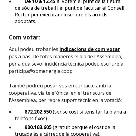
De 10 a 12.45 h
: Votem el punt de la figura
de sòcia de treball i el punt de facultar el Consell
Rector per executar i inscriure els acords
adoptats.
Com votar:
Aquí podeu trobar les
indicacions de com votar
pas a pas. De totes maneres el dia de l'Assemblea,
per a qualsevol incidència tècnica podeu escriure a
participa@somenergia.coop
També podreu posar-vos en contacte amb la
cooperativa, via telefònica, en el transcurs de
l'Assemblea, per rebre suport tècnic en la votació:
872.202.550
(sense cost si tens tarifa plana a
telèfons fixos)
900.103.605
(gratuït perquè el cost de la
trucada és a càrrec de la cooperativa).