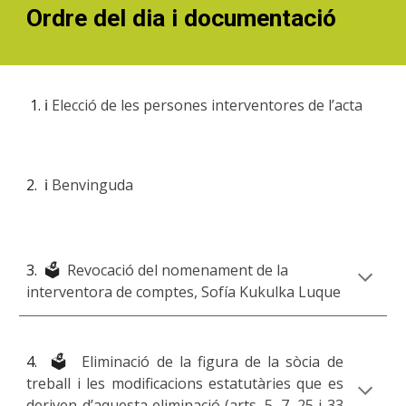
Ordre del dia i documentació
️ℹ️
Elecció de les persones interventores de l’acta
2. ℹ️
Benvinguda
3. 🗳️
Revocació del nomenament de la
interventora de comptes, Sofía Kukulka Luque
4. 🗳️
Eliminació de la figura de la sòcia de
treball i les modificacions estatutàries que es
deriven d’aquesta eliminació (arts. 5, 7, 25 i 33