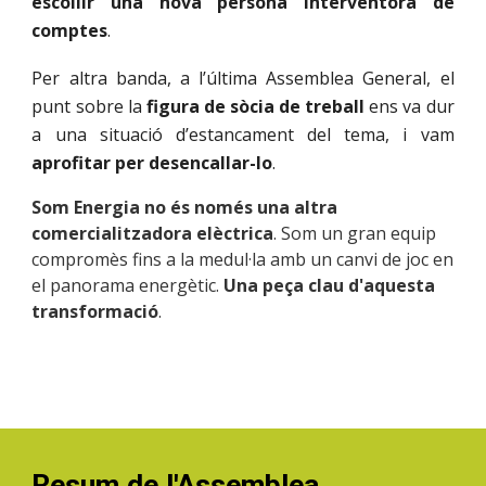
escollir una nova persona interventora de
comptes
.
Per altra banda, a l’última Assemblea General, el
punt sobre la
figura de
sòcia de treball
ens va dur
a una situació d’estancament del tema, i vam
aprofitar per desencallar-lo
.
Som Energia no és només una altra
comercialitzadora elèctrica
. Som un gran equip
compromès fins a la medul·la amb un canvi de joc en
el panorama energètic.
Una peça clau d'aquesta
transformació
.
Resum
de l'Assemblea...