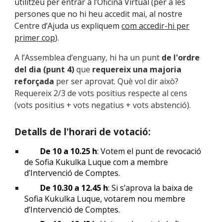
utilitzeu per entrar a l’Oficina Virtual (per a les
persones que no hi heu accedit mai, al nostre
Centre d’Ajuda us expliquem
com accedir-hi per
primer cop
).
A l’Assemblea d’enguany, hi ha un punt
de l'ordre
del dia (punt 4)
que
requereix una majoria
reforçada
per ser aprovat. Què vol dir això?
Requereix 2/3 de vots positius respecte al cens
(vots positius + vots negatius + vots abstenció).
Detalls de l'horari de votació:
De 10 a 10.25 h
: Votem el punt de revocació
de Sofia Kukulka Luque com a membre
d’Intervenció de Comptes.
De 10.30 a 12.45 h
: Si s’aprova la baixa de
Sofia Kukulka Luque, votarem nou membre
d’Intervenció de Comptes.